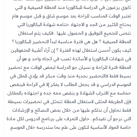
ثانوي يرغبون في الدراسة للبكالوريا منذ العطلة الصيفية و التي
تعتبر الوقت المناسب للراحة بعد موسم شاق و قبل موسم هام
يحتاج الكثير من الجد و الاجتهاد ختامه شهادة البكالوريا التي
نتمنى للجميع التوفيق و الحصول عليها . فكيف يتم استغلال
العطلة الصيفية ؟ هل هي فترة مناسبة لبدأ التحضير للبكالوريا ؟
كيف يكون أحسن استغلال لهذه الفترة ؟ إن آراء أغلبية المتفوقين
في شهادات البكالوريا و الأساتذة تصب في اتجاه واحد و هو أن
العطلة فترة للراحة و نسيان جو الدراسة لبعض الوقت مع تحضير
بسيط فقط فالتحضير بجدية منذ وقت مبكر قد يؤدي للملل في
الموسم الدراسي و قد يجعل الطالب لا يفكر إلا في الراحة فينقص
حماسه مع اقتراب الشهادة و ينقص معه جده و اجتهاده بالمقابل
فإن الطريقة المثلى لاستغلال العطلة تتمثل في تحضيرات بسيطة
فقط نحاول أن ندلكم عليها من خلال بعض النصائح و الإرشادات
التي نرجو أن تفيدكم ـ حاول التعرف على برنامج الدروس لكل مادة
خاصة المواد الأساسية لتكون على علم بما ستدرسه خلال الموسم