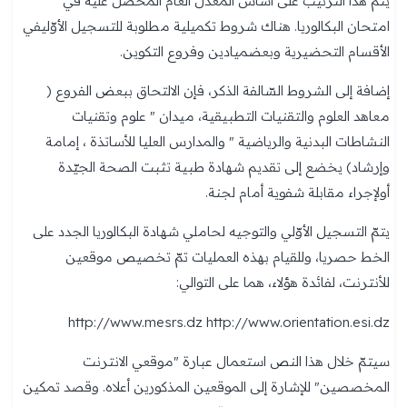
يتم هذا الترتيب على أساس المعدل العام المحصل عليه في
امتحان البكالوريا. هناك شروط تكميلية مطلوبة للتسجيل الأوّليفي
الأقسام التحضيرية وبعضميادين وفروع التكوين.
إضافة إلى الشروط السّالفة الذكر، فإن الالتحاق ببعض الفروع (
معاهد العلوم والتقنيات التطبيقية، ميدان " علوم وتقنيات
النشاطات البدنية والرياضية " والمدارس العليا للأساتذة ، إمامة
وإرشاد) يخضع إلى تقديم شهادة طبية تثبت الصحة الجيّدة
أولإجراء مقابلة شفوية أمام لجنة.
يتمّ التسجيل الأوّلي والتوجيه لحاملي شهادة البكالوريا الجدد على
الخط حصريا، وللقيام بهذه العمليات تمّ تخصيص موقعين
للأنترنت، لفائدة هؤلاء، هما على التوالي:
http://www.mesrs.dz http://www.orientation.esi.dz
سيتمّ خلال هذا النص استعمال عبارة "موقعي الانترنت
المخصصين" للإشارة إلى الموقعين المذكورين أعلاه. وقصد تمكين