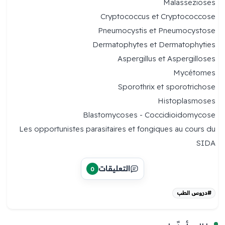
Malassezioses
Cryptococcus et Cryptococcose
Pneumocystis et Pneumocystose
Dermatophytes et Dermatophyties
Aspergillus et Aspergilloses
Mycétomes
Sporothrix et sporotrichose
Histoplasmoses
Blastomycoses - Coccidioidomycose
Les opportunistes parasitaires et fongiques au cours du
SIDA
التعليقات
0
#دروس الطب