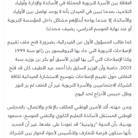
العلاقة بين الأسرة التربوية الممثلة في الأساتذة والإدارة وأولياء
التلاميذ، بعدما تبين في الميدان بأنه لا يوجد تواصل بين الأولياء
والأساتذة، إلا عندما يواجه أبناؤهم مشاكل داخل المؤسسة التربوية
أو عند نهاية الموسم الدراسي، يضيف محدثنا.
كما طالب المسؤول الأول عن الفيدرالية، بضرورة فتح ملف تقييم
الإصلاحات التربوية التي جاء بها البروفيسور بن زاغو سنة 1999
وكذا الإصلاحات التي أتى بها الوزير الأسبق أبو بكر بن بوزيد سنة
2003، خاصة وأن الوزير السابق بابا أحمد عبد اللطيف كان قد فتح
النقاش حول تقييم الإصلاحات بتوسيع الاستشارة الميدانية لكافة
الشركاء الاجتماعيين والأسرة التربوية غير أن الملف لم ير النور
وظل حبيس الأدراج لحد اليوم.
ومن جهته، أكد الأمين الوطني المكلف بالإعلام والاتصال، بالمجلس
الوطني المستقل لأساتذة التعليم الثانوي والتقني الموسع، مسعود
بوديبة، بأن الندوة "روتينية" قد تعودنا على عقدها، غير أن الجديد
بأنها ستكون فرصة للتعارف وللتأسيس لأجواء الحوار بين الشركاء