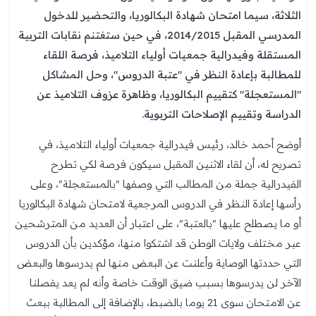
الثلاثة، سيما امتحان شهادة البكالوريا، والتحضير للدخول
المدرسي المقبل 2014/2015، في حين ستغتنم نقابات التربية
المستقلة وفيدرالية جمعيات أولياء التلاميذ، فرصة اللقاء
للمطالبة بإعادة النظر في "عتبة الدروس"، وحل المشاكل
"المستعجلة" كتقييم البكالوريا، وظاهرة عزوف التلاميذ عن
الدراسة وتقييم الإصلاحات التربوية.
أوضح أحمد خالد، رئيس فيدرالية جمعيات أولياء التلاميذ، في
تصريح له، أن لقاء الاثنين المقبل سيكون فرصة لكي تطرح
الفيدرالية جملة من المطالب التي وصفها "بالمستعجلة"، وعلى
رأسها إعادة النظر في الدروس المرجعية لامتحان شهادة البكالوريا
أو ما يصطلح عليها "بالعتبة"، على اعتبار أن العديد من المترشحين
عبر مختلف ولايات الوطن قد اشتكوا منها، مؤكدين بأن الدروس
التي حددتها الوصاية وأعلنت عن البعض منها لم يدرسوها والبعض
الآخر لن يدرسوها بسبب ضيق الوقت خاصة وأنه لم يعد يفصلنا
عن الامتحان سوى 21 يوما بالضبط، بالإضافة إلى المطالبة ببعث