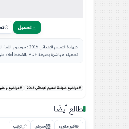
تحميل
تص
تحميله مباشرة بصيغة PDF بالضغط أعلاه على: .: تحميل :. [button co...
#مواضيع شهادة التعليم الابتدائي 2016
#مواضيع و حلول شه
طالع أيضًا
غير مقروء
معرض
ترتيب