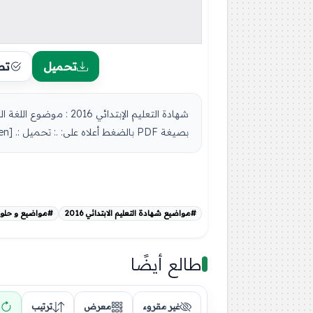
تحميل
تص
بصيغة PDF بالضغط أعلاه على: .: تحميل :. [button color="green...
#مواضيع شهادة التعليم الابتدائي 2016
#مواضيع و حلول شه
طالع أيضًا
غير مقروء
معرض
ترتيب