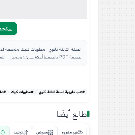
تحم
السنة الثالثة ثانوي : مطويات كليك ملخصة ل
بصيغة PDF بالضغط أعلاه على: .: تحميل :. اللغة الفرنسية السنة الثالثة ثانوي ...
#كتب خارجية السنة الثالثة ثانوي
#مطويات كليك
#ملخ
طالع أيضًا
غير مقروء
معرض
ترتيب