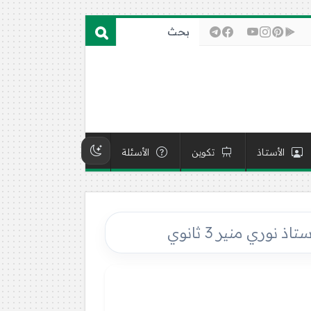
الأستاذ
تكوين
الأسئلة
وري منير 3 ثانوي