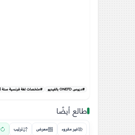
#دروس ONEFD بالفيديو
#ملخصات لغة فرنسية سنة ثال
طالع أيضًا
غير مقروء
معرض
ترتيب