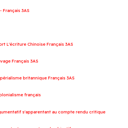
- Français 3AS
t L'écriture Chinoise Français 3AS
lavage Français 3AS
mpérialisme britannique Français 3AS
olonialisme français
rgumentatif s'apparentant au compte rendu critique