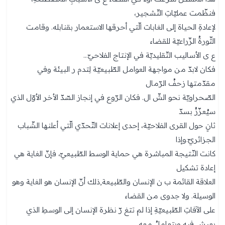
فنظّمت عمليّاتِ التّشجير،
لإعادةِ الحياة إلى الغابات الّتي أحرقها الاستعمار بقنابله. وقامت
الثّورةُ الزّراعيّة للقضاء
ع ى الأساليب التّقليديّة في الإنتاج الفلاحيّ...
فكان لابدّ من مواجهة العوامل الطّبيعيّة لِتدم ر البيئة وفي
مقدّمتها زحفُ الرّمال
الصّحراويّة نحو الشّ ال. فكان الرّوع في إنجاز السّدّ الأخر الأوّل الذي
سيُعزّزُ بسدّ
ثانٍ حول القرى الفلاحيّة، إحدى إعلانات التّحدّي الّتي أعلنها الشّباب
الجزائريّ.وإذا
كانت النّتيجة المباشرة هي حماية الوسط الطّبيعيّ، فإنّ الغاية هي
إعادة تشكيل
العلاقة القائمة ب ن الإنسان والطّبيعة,ذلك أنّ الإنسان هو الغاية وهو
الوسيلة. ولا جدوى من القضاء
على الآفاتِ الطّبيعيّةِ إذا لم تتغ رّ نظرة الإنسان إلى الوسطِ الذي
يعيش فيه ويتعاملُ معه.