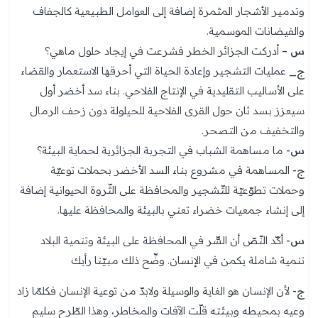
وتدمير الأشجار المثمرة إضافة إلى العوامل الطبيعية كالجفاف
والفيضانات الموسمية.
س –
أدركت الجزائر الخطر فشرعت في إيجاد حلول ماهي؟
ج_
عمليات التشجير وإعادة الحياة التي أحرقها الاستعمار والقضاء
على الأساليب التقليدية في الإنتاج الفلاحي. بناء سد أخضر أول
سيعزز بسد ثان حول القرى الفلاحية للحيلولة دون زحف الرمال
والتخفيف من التصحر.
س-
ما مساهمة الشباب في التجربة الجزائرية لحماية البيئة؟
ج-
المساهمة في مشروع بناء السد الأخضر بحملات توعيّة
وحملات تطوّعيّة للتّشجير والمحافظة على الثّروة الحيوانية إضافة
إلى إنشاء جمعيات خضراء تعني بالبيئة والمحافظة عليها.
س-
أكّد النّصّ أن السّّر في المحافظة على البيئة وتنمية البلاد
تنمية شاملة يكمن في الإنسان. وضِّح ذلك مبيّنا رأيك
ج-
لأن الإنسان هو الغاية والوسيلة ولابدّ من توعية الإنسان فكلمّا زاد
وعيه بمحيطه وبيئته قلّت الآفات والمخاطر، وهذا الطّرح سليم