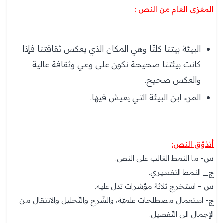
المغزى العام من النص :
البيئة بيتنا كلنّا وهي المكان الذي يعكس ثقافتنا فإذا
كانت بيئتنا صحيحة نكون على وعي وثقافة عالية
والعكس صحيح.
المرء ابن البيئة التي يعيش فيها.
أتذوّق النص:
س-
ما النمط الغالب على النص.
ج_
النمط التفسيري.
س –
استخرج ثلاثة مؤشرات تدل عليه.
ج-
استعمال مصطلحات علميّة، والشّرح والتّحليل والانتقال من
الإجمال الى التّفصيل.