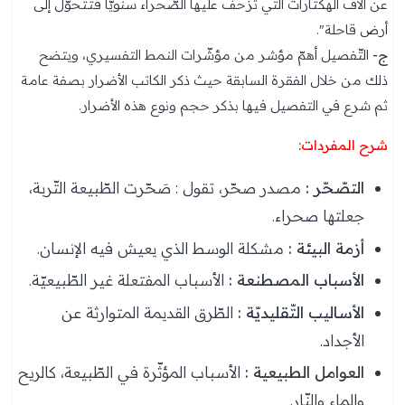
عن آلاف الهكتارات الّتي تزحف عليها الصّحراء سنويّا فتتحوّل إلى
أرض قاحلة".
ج-
التّفصيل أهمّ مؤشر من مؤشّرات النمط التفسيري، ويتضح
ذلك من خلال الفقرة السابقة حيث ذكر الكاتب الأضرار بصفة عامة
ثم شرع في التفصيل فيها بذكر حجم ونوع هذه الأضرار.
شرح المفردات:
التصّحّر :
مصدر صحّر، تقول : صَحّرت الطّبيعة التّربة،
جعلتها صحراء.
أزمة البيئة :
مشكلة الوسط الذي يعيش فيه الإنسان.
الأسباب المصطنعة :
الأسباب المفتعلة غير الطّبيعيّة.
الأساليب التّقليديّة :
الطّرق القديمة المتوارثة عن
الأجداد.
العوامل الطبيعية :
الأسباب المؤثّرة في الطّبيعة، كالريح
والماء والنّار.