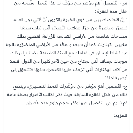
س-
التّفصيل أهمّ مؤشر من مؤشّرات هذا النّمط ؛ وضّحه من
خلال هذه الفقرة :
" إنّ الاختصاصيّين من ذوي الخبرة يقدّرون أنّ ثلثي دول العالم
تتضرّر مباشرةً من جرّاء عمليّات التّصحّر الّتي تتلف سنويّا
مساحات شاسعة من الأراضي الصّالحة للزّراعة، فتضيع بذلك
ملايين الدّينارات. كما أنّ سبعة بالمائة من الأراضي المتضرّرة ناتجة
عن نشاط الإنسان في تعامله مع البيئة الطّبيعيّة. يضاف إلى ذلك
موجات لجفاف الّتي تجتاح من حين لآخر كثيرا من الدّول، فضلا
عن آلاف الهكتارات الّتي تزحف عليها الصّحراء سنويّا فتتحوّل إلى
أرض قاحلة".
ج-
التّفصيل أهمّ مؤشر من مؤشّرات النمط التفسيري، ويتضح
ذلك من خلال الفقرة السابقة حيث ذكر الكاتب الأضرار بصفة عامة
ثم شرع في التفصيل فيها بذكر حجم ونوع هذه الأضرار.
للمزيد:
تحضير جميع نصوص اللغة العربية سنة رابعة متوسط الجيل
الثاني