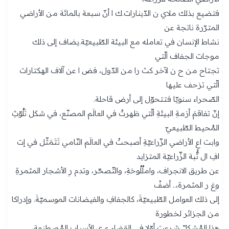
فتضيع بذلك ملاي ن الدّينارات.ك ا أنّ سبعة بالمائة من الأراضي
المترّرة ناتجة عن
نشاط الإنسان في تعامله مع البيئة الطّبيعيّة.يضاف إلى ذلك
موجات الجفاف الّتي
تجتاح من ح ن لآخر كث را من الدّول، فض ا عن آلاف الهكتارات
الّتي تزحف عليها
الصّحراء سنويّا فتتحوّل إلى أرض قاحلة.
إنّ تفاقمَ أزمةِ البيئةِ الّتي ظهرتْ في العالَم المصنّع، في شكل تَلُوّثِ
المُحيط الطّبيعيّ
وابت اعِ الأراضي الزّراعيّةِ أصبحتْ في العالَم النّامي تَتَمَثّل في إت
افِ ال تُّبة الزِّراعيّة المتزايد
عن طريق الانجراف، واملُلُوحَةِ، والتّصحّر، وتدم رِ الأشجار المثمرةِ
وغ ر المثمرة،.. أضفْ
إلى ذلك العوامل الطّبيعيّةَ، كالجفافِ والفيضانات الموسميّةَ. وإدراكا
من الجزائر لخطورة
هذا المُشكلّ شرعت أوّلا في القضاء ع ى الأسبابِ المُصطنعةِ،