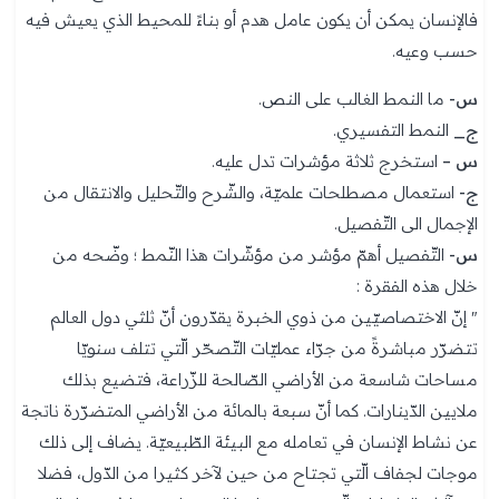
فالإنسان يمكن أن يكون عامل هدم أو بناءً للمحيط الذي يعيش فيه
حسب وعيه.
س-
ما النمط الغالب على النص.
ج_
النمط التفسيري.
س –
استخرج ثلاثة مؤشرات تدل عليه.
ج-
استعمال مصطلحات علميّة، والشّرح والتّحليل والانتقال من
الإجمال الى التّفصيل.
س-
التّفصيل أهمّ مؤشر من مؤشّرات هذا النّمط ؛ وضّحه من
خلال هذه الفقرة :
" إنّ الاختصاصيّين من ذوي الخبرة يقدّرون أنّ ثلثي دول العالم
تتضرّر مباشرةً من جرّاء عمليّات التّصحّر الّتي تتلف سنويّا
مساحات شاسعة من الأراضي الصّالحة للزّراعة، فتضيع بذلك
ملايين الدّينارات. كما أنّ سبعة بالمائة من الأراضي المتضرّرة ناتجة
عن نشاط الإنسان في تعامله مع البيئة الطّبيعيّة. يضاف إلى ذلك
موجات لجفاف الّتي تجتاح من حين لآخر كثيرا من الدّول، فضلا