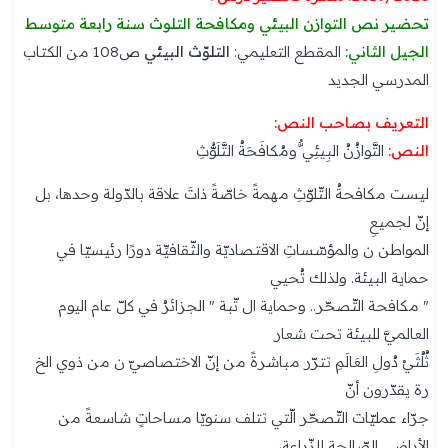
تحضير نص التوازن البيئي ومكافحة التلوث سنة رابعة متوسط
الجيل الثاني:
المقطع التعليمي:
التلوّث البيئي
ص108 من الكتاب
المدرسي الجديد
التعريف بصاحب النص:
النص:
التَّوازُنُ البِيئِي ُّومُكافَحَةُ التَّلَوُّثِ
ليست مكافحةُ التّلوّثِ مهمةً خاصّةً ذاتَ علاقة بالدّولة وحدها، بل
إنّ لجميعِ
المواطن ن والمؤسّساتِ الاقتصاديّة والثّقافيِّة دورًا رئيسيّا في
حماية البيئة. ولذلك تُحيي
" مكافحة التّصحّر.. وحماية ال تّبة " الجزائرُ في كلّ عام اليوم
العالميَّ للبيئة تحت شعار
ثُلُثَيْ دُولِ العَالَمِ تترّر مباشرةً من إنّ الاختصاصيّ ن من ذوي الخ
رة يقدّرون أنّ
جرّاء عمليّات التّصحّر الّتي تتلف سنويّا مساحاتٍ شاسعةً من
الأراضي الصّالحة للزّراعة،