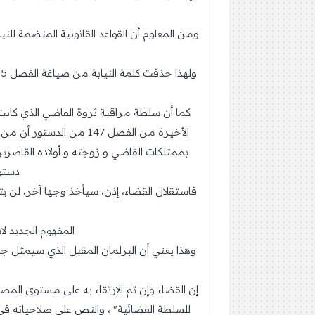
ومن المعلوم أن القواعد القانونية المنضمة لل
كما أن سلطة مراقبة ثروة القاضي الذي كان
الأخيرة من الفصل 147 م
بممتلكات القاضي و زوجته و أولاده القاص
دستور2011 يلزم المجلس الأعلى ببعث تقرير سنوي عن ن
فاستقلال القضاء، إذن، سيأخذ وجها آخر، لن يت
المفهوم الجديد ل
إن القضاء وإن تم الارتقاء به على مستوى الم
للسلطة القضائية" ، والنص على صلاحياته ف