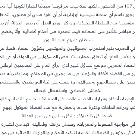
ضائية.
ا يجوز باسم أي سلطة سياسية أو إدارية، أو أي نفوذ مادي أو معنوي، التدخل
مؤسسة من السلطة التنفيذية، ولو كان وزير العدل أو رئيس الدولة، أ
 مباشر للتأثير على المحاكم فيما تصدره من أحكام قضائية، وألا يخضع ا
سلطان عليهم لغير القانون.
 في المغرب تثير استغراب الحقوقيين والمهتمين بشؤون القضاء، فضلا عن
 أو بالأمن العام، أو تتعلق بممارسات بعض المسؤولين في الدولة، أو في
لقضاء المغربي موضع تساؤل كبير لدى الرأي العام على الصعيدين الوطني 
ر من القضاة الأكفاء والنزهاء، فإن ما يجري في المحاكم، وما يقترفه 
قاضين على مصالحهم وحقوقهم، ولا يبعث على ثقة المواطنين، والمستثمر
انكماش اقتصادي، واستفحال للبطالة.
دارية بأحكام وقرارات القضاء، والمشاكل المتعلقة بالجسم القضائي، كال
، وتراكم الملفات وكثرة عددها بالمقارنة مع عدد القضاة الموكول إليهم ا
الضبط...كل ذلك يؤثر بشكل سلبي على سير العدالة.
ي مواجهة الضغوط والمغريات، وضمان نزاهته وفعاليته، لابد من اعتباره س
ئي، وتوفير الضمانات الكافية لتنفيذ الأحكام والقرارات القضائية في مو