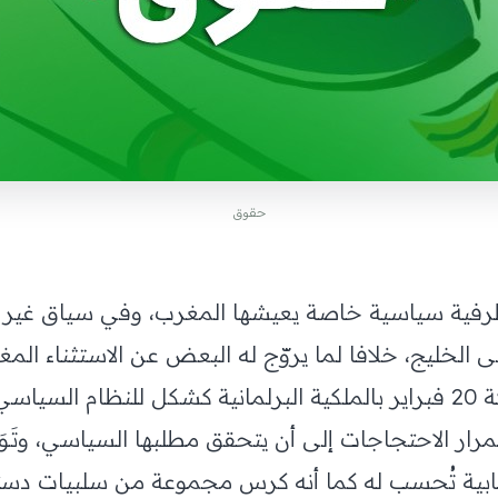
حقوق
يأتي دستور 2011 في ظرفية سياسية خاصة يعيشها المغرب، وفي سيا
 الخليج، خلافا لما يروّج له البعض عن الاستثناء ال
الوطني، وكما هو معلوم، نادت حركة 20 فبراير بالملكية البرلمانية كشكل 
تمرار الاحتجاجات إلى أن يتحقق مطلبها السياسي، وتَـو
ابية تُحسب له كما أنه كرس مجموعة من سلبيات دستور 96