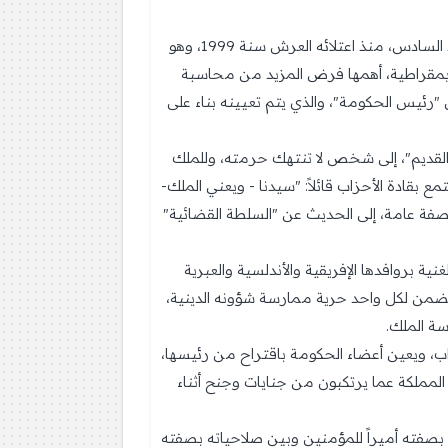
تكمن أهمية الحديث عن الدستور المغربي، من جهة، كونه أول تعديل دستوري يتم في عهد حُكم العاهل المغربي محمد السادس، منذ اعتلائه العرش سنة 1999، وهو
ديمقراطية، أهمها فرض المزيد من محاسبة
"رئيس الحكومة"، والذي يتم تعيينه بناء على
لقديم"، إلى شخص لا تنتهك حرمته، وللملك
 بقادة الأحزاب قائلاً: "سيدنا - ويعني الملك-
بصفة عامة، إلى الحديث عن "السلطة القضائية"
ية بروافدها الإفريقية والأندلسية والعبرية
 تضمن لكل واحد حرية ممارسة شؤونه الدينية،
سة الملك.
ب، ويعين أعضاء الحكومة باقتراح من رئيسها،
لمملكة عما يرتكبون من جنايات وجنح أثناء
ك بصفته أميراً للمؤمنين وبين صلاحياته بصفته