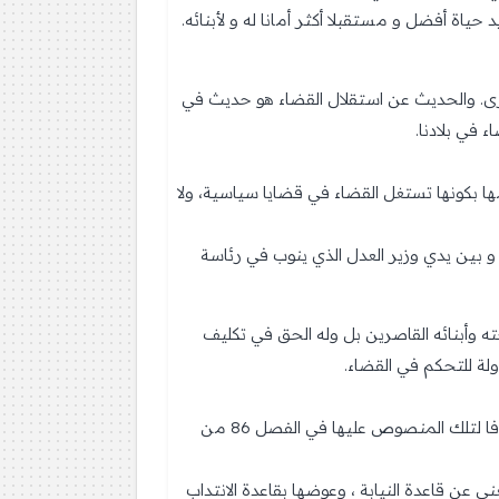
حياة أفضل و مستقبلا أكثر أمانا له و لأبنائه.
رى. والحديث عن استقلال القضاء هو حديث في
 في بلادنا.
ا بكونها تستغل القضاء في قضايا سياسية، ولا
و بين يدي وزير العدل الذي ينوب في رئاسة
وة القاضي و زوجته وأبنائه القاصرين بل وله الحق في تكليف
دولة للتحكم في القضاء.
إن دستور 2011 لم يكتف فقط بإزاحة وزير العدل من المجلس الأعلى للسلطة القضائية وإنما خلق مؤسسة جديدة خلافا لتلك المنصوص عليها في الفصل 86 من
86 ينص على أن وزير العدل ينوب على الملك في المجلس الأعلى، فإن الفصل 115 من دستور 2011 استغنى عن قاعدة النيابة ، وعوضها بقاعدة الانتداب