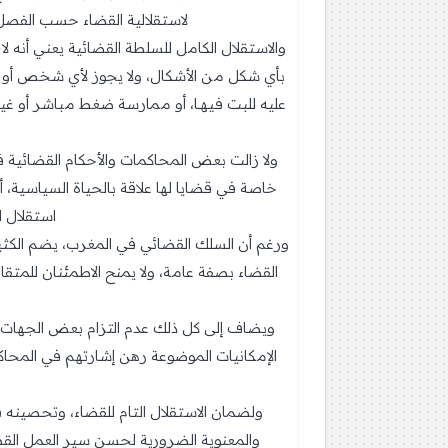
لاستقلالية القضاء حسب الفصل 107 من الدستور... لكنها صلاحيات مرفوضة مبدئيا اعتبارا لكونها آلية تخل باستقلالية السلطة الق
والاستقلال الكامل للسلطة القضائية يعني أنه ل
بأي شكل من الأشكال، ولا يجوز لأي شخص أو 
عليه للبت فيهـا، أو ممارسة ضغط مباشر أو غير
ولا زالت بعض المحاكمات والأحكام القضائية
خاصة في قضايا لها علاقة بالحياة السياسية،
استقلال ا
ورغم أن السلك القضائي في المغرب، يضم الكثي
القضاء بصفة عامة، ولا يمنح الاطمئنان للمت
ويضاف إلى كل ذلك عدم التزام بعض الجهات الإ
الإمكانيات الموضوعة رهن إشارتهم في المحاكم
ولضمان الاستقلال التام للقضاء، وتحصينه ف
والمعنوية الضرورية لحسن سير العمل القضا