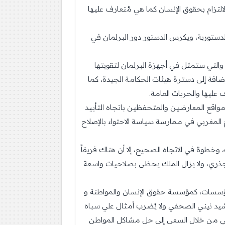
لالتزام بحقوق الإنسان كما هي مُتعارف عليها
ستورية، ويكرس الدستور دور البرلمان في
مة الفصل 12 وهو فصل جديد يتعلق بالمعارضة والتي ستمثل في أجهزة البرلمان لتقويتها
افة إلى دسترة هيئات الحكامة الجيدة، كما
عليها والحريات العامة.
واقع المعارضين والمتحفظين باتجاه التأييد
لمغربي في ممارسة سياسة الاحتواء بالإصلاح
وخطوة في الاتجاه الصحيح، إلا أن هناك فريقاً
يطرأ عليها أي تغيير جذري، ولا يزال الملك يحظى بصلاحيات واسعة
لمؤسسات، كمؤسسة حقوق الإنسان والمواطنة و
شيد نيني الصحفي ولا يُضرب أمثال علي سباه
كومي من خلال السعي إلى حل مشاكل المواطن