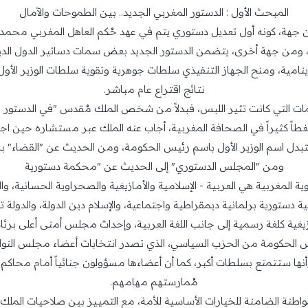
المبحث الأول : الدستور المغربي الجديد.. بين الطموحات والآمال
ية، ومن جهة أخرى، يتضمن الدستور الجديد بعض سمات دساتير الدول ال
امية، ومنح الجهاز التنفيذي سلطات جوهرية وتقوية سلطات الوزير الأول 
نتائج اقتراع عام مباشر.
ت التي كانت تثير اللبس، فبدلاً من شخص الملك مُقدس "في الدستور ا
لغطاً كثيراً في الصحافة المغربية، أجاب عنه الملك عبر مستشاره حين اجتمع
ستبدل اسم الوزير الأول باسم رئيس الحكومة، ومن الحديث عن "القضاء" 
ومن "المجلس الدستوري" إلى الحديث عن "محكمة دستورية
 المغربية هي العربية - الإسلامية والأمازيغية والصحراوية الحسانية، والغن
 دستورية برلمانية ديمقراطية واجتماعية، والإسلام دين الدولة، والدولة
ازيغية كلغة رسمية إلى جانب اللغة العربية، وإحداث مجلس أمنى أعلى برئا
يس الحكومة من الحزب السياسي، الذي تصدر انتخابات أعضاء مجلس النوا
ها ستتمتع بسلطات أكبر، كما أن أعضاءها مسؤولون جنائياً أمام محاكم ا
مُمارستهم مهامهم.
مواطنة الضامنة للخيارات الأساسية للأمة، مع التمييز بين صلاحيات المل