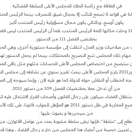
في العلاقة مع رئاسة الملك للمجلس الأعلى للسلطة القضائية .
نيابة هي قواعد لا تسمح للنائب إلا بمجال ضيق للتصرف، بينما الرئيس ا
يكون أوسع، وبالتالي يكون مجال مسؤولية رئيس المنتدب أكبر.
ولهذا حذفت كلمة النيابة من صياغة الفصل 115 وحلت مكانها كلمة الرئيس المنتدب علما أن الرئيس ا
بمقتضى الفصل 111 من الدستور.
ت من صلاحيات وزير العدل، انتقلت إلى مؤسسة دستورية أخرى، وهي الم
ن الدستور أن من مهام ذلك المجلس تتبع التصريح بالممتلكات، بينما لم يجعل الدستو
رين ستصبح من اختصاص المجلس الأعلى للحسابات مثلهم مثل باقي المسؤو
شاطه إلى مجلس النواب.
جه الخطاب أو النقاش حوله للدولة كما هو عليه الان ، وإنما سيوجه إلى ا
من أي تدخل عملا بمقتضيات الفصل 109 من دستور 2011.
استقلال القضاء، سيكون على رجال القانون وأصحاب القرار الاشتغال عليه ل
وهذا يعني أن البرلمان المقبل الذي سيمثل جميع المغاربة في ظل دستور 2011 
من سيحررها و يصوت عليها .
صطلح إلى "سلطة"، فإنها تبقى سلطة مشوبة بعدد من عوامل اللاتوازن، م
ي تعيين خمسة من أعضاء هذا المجلس من خارج رجال القضاء ، وهذا قد