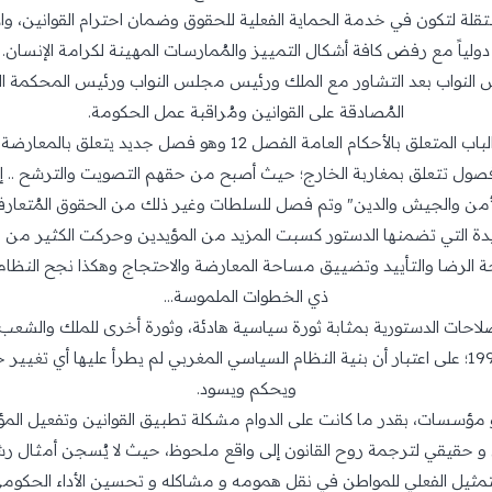
ستقلة لتكون في خدمة الحماية الفعلية للحقوق وضمان احترام القوانين، وا
دولياً مع رفض كافة أشكال التمييز والمُمارسات المهينة لكرامة الإنسان.
لنواب بعد التشاور مع الملك ورئيس مجلس النواب ورئيس المحكمة الد
المُصادقة على القوانين ومُراقبة عمل الحكومة.
وبرزت أهم التعديلات في دستور 2011 في الباب المتعلق بالأحكام العا
 فصول تتعلق بمغاربة الخارج؛ حيث أصبح من حقهم التصويت والترشح .. إض
لأمن والجيش والدين" وتم فصل للسلطات وغير ذلك من الحقوق المُتعارف 
يدة التي تضمنها الدستور كسبت المزيد من المؤيدين وحركت الكثير من م
الرضا والتأييد وتضييق مساحة المعارضة والاحتجاج وهكذا نجح النظام ا
ذي الخطوات الملموسة...
لاحات الدستورية بمثابة ثورة سياسية هادئة، وثورة أخرى للملك والشعب، 
يرى أن الدستور الجديد لا يختلف عن دستور 1996؛ على اعتبار أن بنية النظام السياسي المغربي لم 
ويحكم ويسود.
و مؤسسات، بقدر ما كانت على الدوام مشكلة تطبيق القوانين وتفعيل ا
ي و حقيقي لترجمة روح القانون إلى واقع ملحوظ، حيث لا يُسجن أمثال ر
 التمثيل الفعلي للمواطن في نقل همومه و مشاكله و تحسين الأداء الح