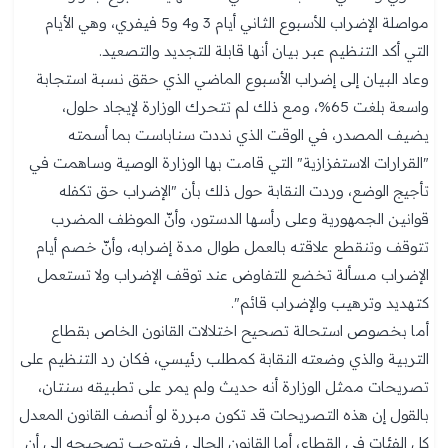
مواصلة الإضراب للأسبوع الثاني أيام 3 و4 و5 فيفري، وهي الأيام
التي أكد التنظيم عبر بيان أنها قابلة للتجديد والتصعيد.
وعاد البيان إلى إضراب الأسبوع الماضي الذي حقق نسبة استجابة
واسعة بلغت 65%، ومع ذلك لم تتحرك الوزارة لإيجاد حلول،
يضيف المصدر، في الوقت الذي نددت سناباست بما أسمته
"القرارات الاستفزازية" التي قامت بها الوزارة الوصية وساهمت في
تأجيج الوضع، وردت النقابة حول ذلك بأن "الإضراب حق تكفله
قوانين الجمهورية وعلى رأسها الدستور، وأنّ الموظف المضرب
تتوقف وتنقطع علاقته بالعمل طوال مدة إضرابه، وأنّ خصم أيام
الإضراب مسألة تخضع للتفاوض عند توقف الإضراب ولا تستعمل
كتهديد وترهيب والإضراب قائم".
أما بخصوص استحالة تصحيح اختلالات القانون الخاص بقطاع
التربية والذي وضعته النقابة كمطلب رئيسي، فكان رد التنظيم على
تصريحات ممثل الوزارة أنه حديث ولم يمر على تطبيقه سنتان،
بالقول إن هذه التصريحات قد تكون مبررة لو أنصف القانون المعدل
كل الفئات في القطاع، أما القانون الحالي فيتوجب تصحيحه إلى أن