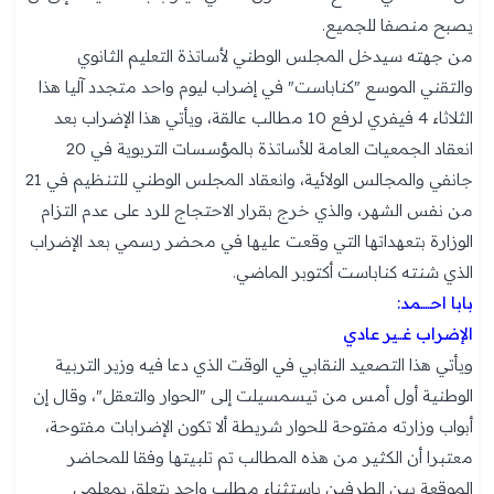
يصبح منصفا للجميع.
من جهته سيدخل المجلس الوطني لأساتذة التعليم الثانوي
والتقني الموسع "كناباست" في إضراب ليوم واحد متجدد آليا هذا
الثلاثاء 4 فيفري لرفع 10 مطالب عالقة، ويأتي هذا الإضراب بعد
انعقاد الجمعيات العامة للأساتذة بالمؤسسات التربوية في 20
جانفي والمجالس الولائية، وانعقاد المجلس الوطني للتنظيم في 21
من نفس الشهر، والذي خرج بقرار الاحتجاج للرد على عدم التزام
الوزارة بتعهداتها التي وقعت عليها في محضر رسمي بعد الإضراب
الذي شنته كناباست أكتوبر الماضي.
بابا احــــمد:
الإضراب غــير عادي
ويأتي هذا التصعيد النقابي في الوقت الذي دعا فيه وزير التربية
الوطنية أول أمس من تيسمسيلت إلى "الحوار والتعقل"، وقال إن
أبواب وزارته مفتوحة للحوار شريطة ألا تكون الإضرابات مفتوحة،
معتبرا أن الكثير من هذه المطالب تم تلبيتها وفقا للمحاضر
الموقعة بين الطرفين باستثناء مطلب واحد يتعلق بمعلمي