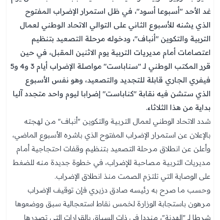
غد الأحد "أسبوعا أسود"، في ظل استمرار الإضراب المفتوح
الذي يشنه للأسبوع الثاني على التوالي الاتحاد الوطني لعمال
التربية والتكوين "أنباف"، ودخوله مرحلة التصعيد بتنظيم
اعتصامات أمام مديريات التربية يوم الاثنين المقبل، في حين
قرر المكتب الوطني لـ "سناباست" مواصلة الإضراب أيام 3 و4 و5
فيفري الجاري قابلة للتجديد والتصعيد، وهو نفس الأسبوع
الذي ستشن فيه نقابة "كناباست" إضرابا ليوم واحد متجدد آليا
بداية من هذا الثلاثاء.
شدد الاتحاد الوطني لعمال التربية والتكوين "أنباف" من لهجته
بالإعلان عن استمرار الإضراب المفتوح الذي باشره الأسبوع الماضي،
وأعلن عن انطلاق مرحلة التصعيد بتنظيم وقفات احتجاجية أمام
مديريات التربية مصاحبة للإضراب، في خطوة جديدة منه للضغط
على الوصاية التي تلتزم الصمت منذ انطلاق الإضراب.
وحسب ما صرح به رئيسه صادق دزيري فإن توقيف الإضراب
مرهون باستجابة الوزارة لخمس نقاط استعجالية سبق ووضعوها
شرطا لـ "الهدنة"، منددا في ذات السياق بالقرارات التي تصدرها