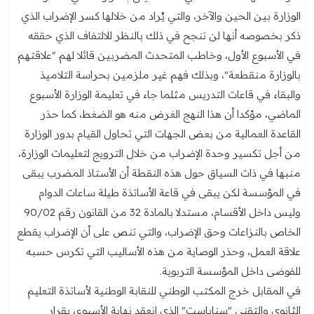
الوزارة بين الحين والآخر، والتي يُراد من خلالها كسر الإضراب الذي
ذكر بخصوصه أنها لن تنجح في ذلك بالنظر للالتفاف الذي حققه
في الأسبوع الأول، وخاطب المتحدث المضربين قائلا لهم "علاقتهم
بالوزارة منقطعة"، وبذلك فهم غير ملزمين بحراسة التلاميذ
والبقاء في قاعات التدريس مثلما جاء في تعليمة الوزارة الأسبوع
الماضي، مؤكدا أن هذا النهج الغرض منه هو الضغط، كما حذر
القاعدة العمالية من بعض الجهات التي تحاول القيام بدور الوزارة
من أجل تكسير وحدة الإضراب من خلال الترويج لتعليمات الوزارة،
منبها في ذات السياق حول هذه النقطة أن الأستاذ المضرب يبقى
في المؤسسة لكن يبقى في قاعة الأساتذة طيلة ساعات الدوام
وليس داخل الأقسام، مستدلا بالمادة 32 من القانون رقم 90/02
الخاص بالنزاعات وحق الإضراب، والتي تنص على أن الإضراب يقطع
علاقة العمل، وحذر الوصاية من هذه الأساليب التي تكرس حسبه
للفوضى داخل المؤسسة التربوية.
في المقابل خرج المكتب الوطني للنقابة الوطنية لأساتذة التعليم
الثانوي والتقني "سناباست" الذي انعقد نهاية الأسبوع، بقرار