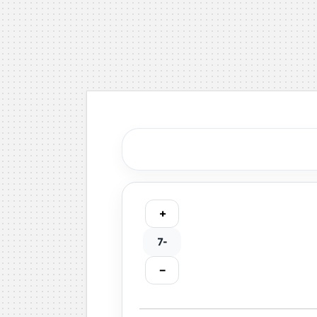
+
-7
−