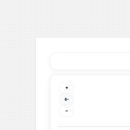
+
-6
−