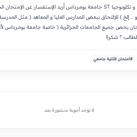
سلام عليكم انا طالب سنة اولى علوم و تكلونوجيا ST جامعة بومرداس أريد الإس
ميع التخصصات ( مثل ST و MI و ... إلخ ) للإلتحاق ببعض المدارس العليا و المعاهد ( مث
إمتحان يخص جميع الجامعات الجزائرية ( خاصة جامعة بومرداس ل
لطالب ؟ شكراا
#امتحان الثانية جامعي
لا توجد أجوبة منشورة بعد.