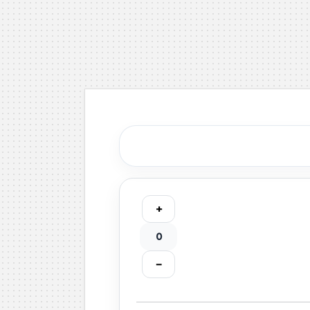
+
0
−