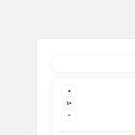
+
+1
−