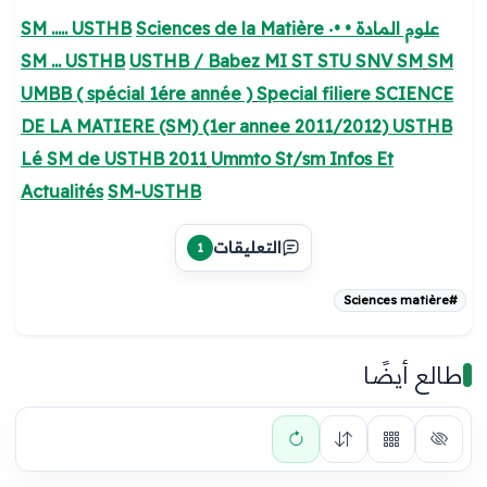
Sciences de la Matière علوم المادة • •٠
SM ..... USTHB
SM ... USTHB
USTHB / Babez MI ST STU SNV SM
SM
UMBB ( spécial 1ére année )
Special filiere SCIENCE
DE LA MATIERE (SM) (1er annee 2011/2012) USTHB
Lé SM de USTHB 2011
Ummto St/sm Infos Et
Actualités
SM-USTHB
التعليقات
1
#Sciences matière
طالع أيضًا