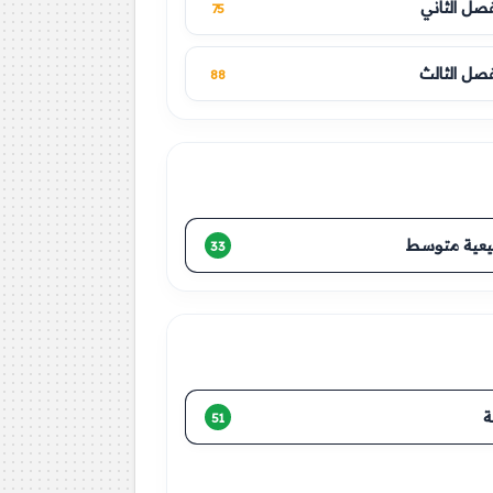
فصل الثاني
75
فصل الثالث
88
عية متوسط
33
ة
51