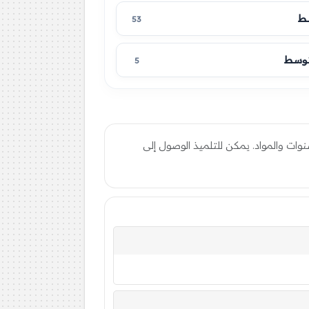
سط
53
متوسط
5
ات والمواد. يمكن للتلميذ الوصول إلى