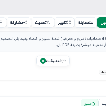
يل
معاينة
تكبير
تحديث
مشاركة
جي لبكالوريا 2013 اختبار مادة الاجتماعيات ( تاريخ و جغرافيا ) شعبة تسيير و اقتصاد وفيما 
له مباشرة بصيغة PDF بال...
التعليقات
0
تيب
مسح