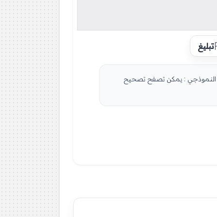
تبليغ
يلي التصحيح النموذجي : يمكن تصفح تصحيح