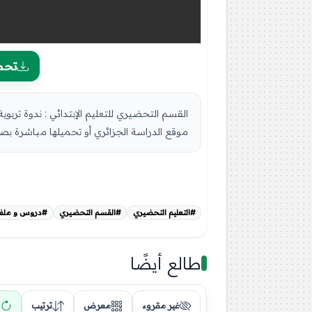
تحم
القسم التحضيري للتعليم الإبتدائي : ندوة تر
موقع الدراسة الجزائري أو تحميلها مباشرة بصيغة PDF بالضغط أعلاه على: .:
#التعليم التحضيري
#القسم التحضيري
#دروس و ملفا
طالع أيضًا
غير مقروء
معرض
ترتيب