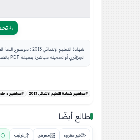
تحم
الجزائري أو تحميله مباشرة بصيغة PDF بالضغط أعلاه على: .: تحميل :. ...
#مواضيع شهادة التعليم الابتدائي 2013
#مواضيع و حلول شه
طالع أيضًا
غير مقروء
معرض
ترتيب