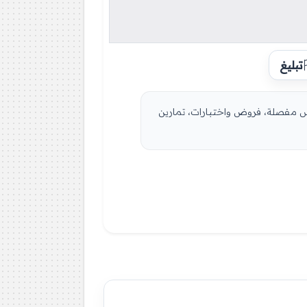
تبليغ
 ضبابي اقويدر 4 متوسط مادة العلوم الطبيعية للسنة الرابعة 4 متوسط دروس مفصلة، فروض واختبارات، تمارين