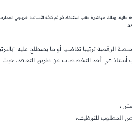
قة عالية، وذلك مباشرة عقب استنفاد قوائم كافة الأساتذة خريجي المدا
ة الرقمية ترتيبا تفاضليا أو ما يصطلح عليه "بالترت
ستاذ في أحد التخصصات عن طريق التعاقد، حيث سيتم
تر"،
ص المطلوب للتوظيف،