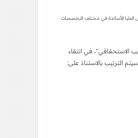
رس العليا للأساتذة في مختلف التخصصات
يب الاستحقاقي"، في انتقاء
 الترتيب بالاستناذ على: