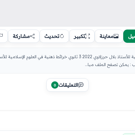
يل
معاينة
تكبير
تحديث
مشاركة
عب : يمكن تصفح الملف مبا...
التعليقات
0