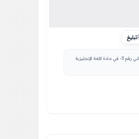
تبليغ
مادة اللغة الإنجليزية للسنة الثانية 2 ثانوي دروس مفصلة، فروض واختبارات، تمارين محلولة: نموذج لإمتحان في الفصل الثاني رقم 3- في مادة اللغة الإنجليزية