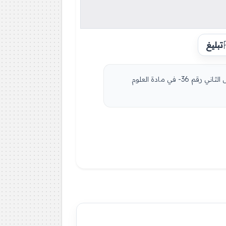
تبليغ
مادة العلوم الفيزيائية للسنة الثالثة 3 متوسط دروس مفصلة، فروض واختبارات، تمارين محلولة: نموذج لإمتحان في الفصل الثاني رقم 36- في مادة العلوم