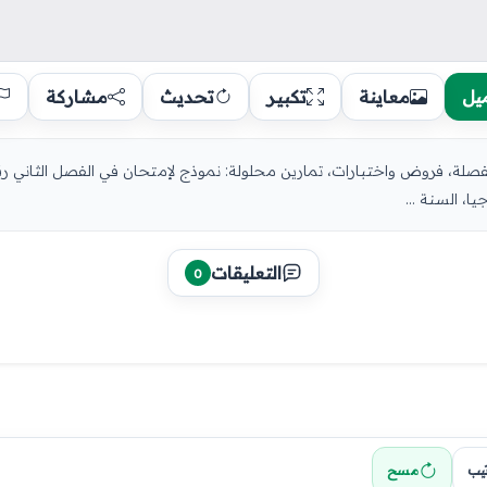
يل
معاينة
تكبير
تحديث
مشاركة
، السنة ...
التعليقات
0
تيب
مسح