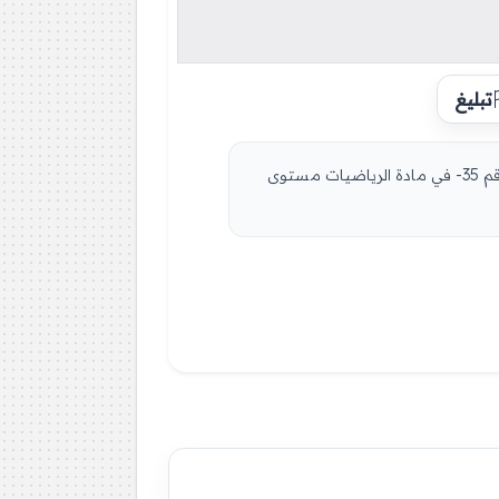
تبليغ
مادة الرياضيات للسنة الأولى 1 ثانوي دروس مفصلة، فروض واختبارات، تمارين محلولة: نموذج لإمتحان في الفصل الثاني رقم 35- في مادة الرياضيات مستوى