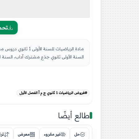
تحم
السنة الأولى ثانوي جذع مشترك آداب، السنة الدراس
#فروض الرياضيات 1 ثانوي ج م آ الفصل الأول
طالع أيضًا
حل
غير مقروء
معرض
تر