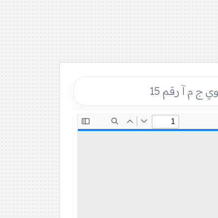
 ج م آ رقم 15