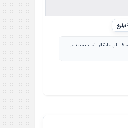
تبليغ
مادة الرياضيات للسنة الأولى 1 ثانوي دروس مفصلة، فروض واختبارات، تمارين محلولة: نموذج لإمتحان في الفصل الأول رقم 15- في مادة الرياضيات مستوى