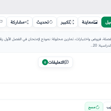
يل
معاينة
تكبير
تحديث
مشاركة
ية: 20...
التعليقات
0
تيب
مسح