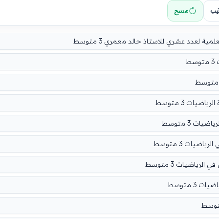
تيب
مسح
ط
ضيات 3 متوسط
ات 3 متوسط