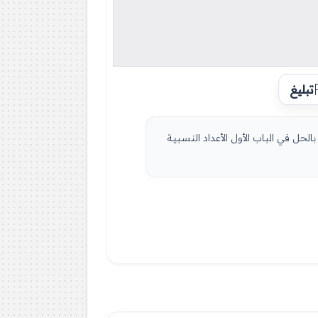
تبليغ
غورس والمباشرة والعكسية وجيب تمام زاوية حادة 3 متوسط 25 سؤال مرفق بالحل في الباب الأول الأعداد النسبية