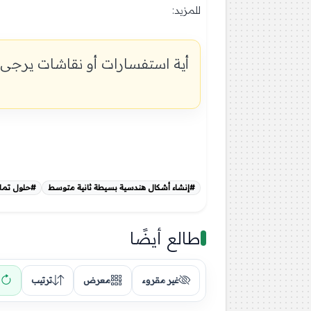
للمزيد:
جميع حلول تمارين الكتاب المدرسي 
أية استفسارات أو نقاشات يرجى 
#إنشاء أشكال هندسية بسيطة ثانية متوسط
#حلول تمارين ال
طالع أيضًا
غير مقروء
معرض
ترتيب