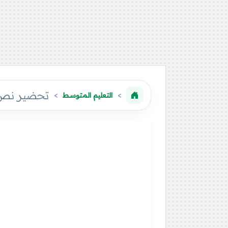
تحضير نص ك
التعليم المتوسط