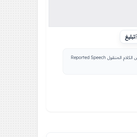
تبليغ
دروس وملخصات لتعليم اللغة الإنجليزية لجميع المستويات: دروس مفصلة للمبتدئين لتعلم اللغة الإنجليزية من الصفر: درس الكلام المنقول Reported Speech