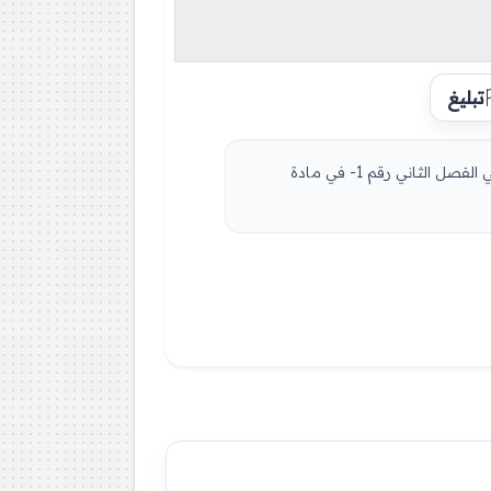
تبليغ
مادة التكنولوجيا هندسة مدنية للسنة الثانية 2 ثانوي دروس مفصلة، فروض واختبارات، تمارين محلولة: نموذج لإمتحان في الفصل الثاني رقم 1- في مادة