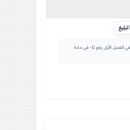
تبليغ
مادة التكنولوجيا هندسة كهربائية للسنة الثالثة 3 ثانوي دروس مفصلة، فروض واختبارات، تمارين محلولة: نموذج لإمتحان في الفصل الأول رقم 11- في مادة