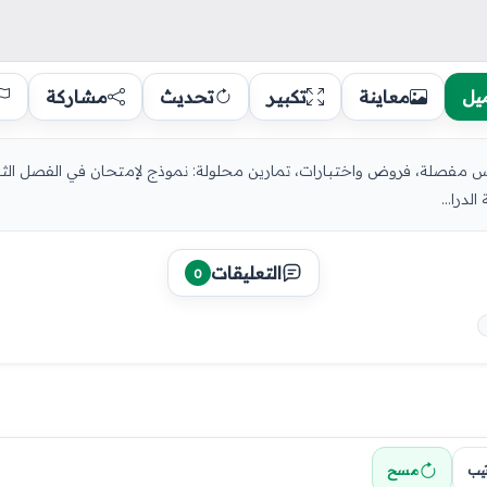
يل
معاينة
تكبير
تحديث
مشاركة
درا...
التعليقات
0
تيب
مسح