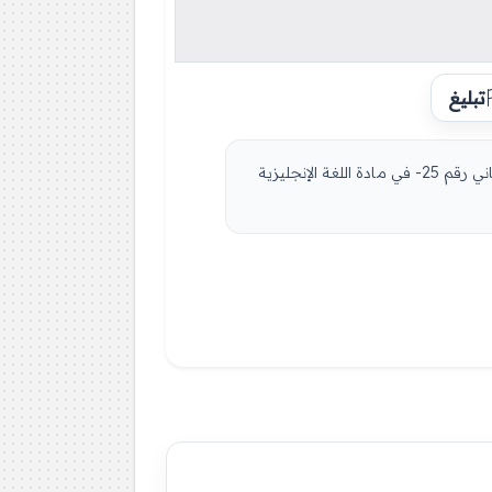
تبليغ
مادة اللغة الإنجليزية للسنة الثالثة 3 ثانوي دروس مفصلة، فروض واختبارات، تمارين محلولة: نموذج لإمتحان في الفصل الثاني رقم 25- في مادة اللغة الإنجليزية