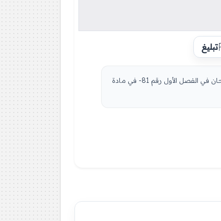
تبليغ
مادة العلوم الفيزيائية والتكنولوجيا للسنة الثانية 2 متوسط دروس مفصلة، فروض واختبارات، تمارين محلولة: نموذج لإمتحان في الفصل الأول رقم 81- في مادة