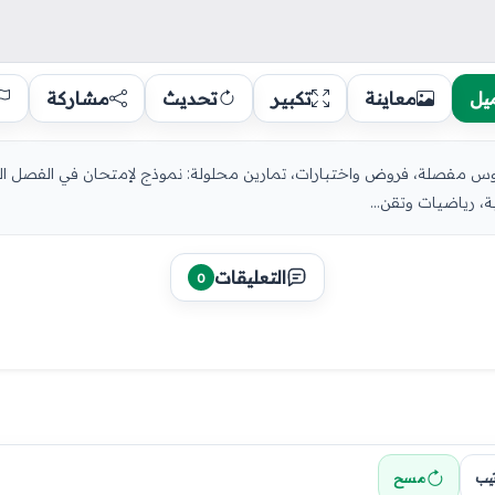
يل
معاينة
تكبير
تحديث
مشاركة
، رياضيات وتقن...
التعليقات
0
تيب
مسح