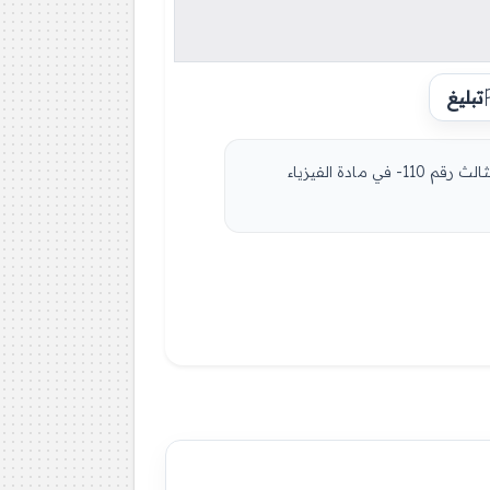
تبليغ
مادة العلوم الفيزيائية للسنة الثالثة 3 ثانوي دروس مفصلة، فروض واختبارات، تمارين محلولة: نموذج لإمتحان في الفصل الثالث رقم 110- في مادة الفيزياء