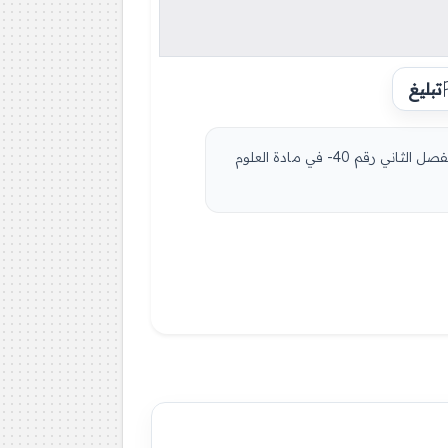
تبليغ
مادة علوم الطبيعة والحياة للسنة الأولى 1 متوسط دروس مفصلة، فروض واختبارات، تمارين محلولة: نموذج لإمتحان في الفصل الثاني رقم 40- في مادة العلوم