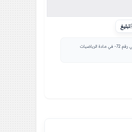
تبليغ
مادة الرياضيات للسنة الثالثة 3 متوسط دروس مفصلة، فروض واختبارات، تمارين محلولة: نموذج لإمتحان في الفصل الثاني رقم 72- في مادة الرياضيات