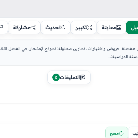
يل
معاينة
تكبير
تحديث
مشاركة
نة الدراسية:...
التعليقات
0
تيب
مسح