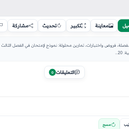
يل
معاينة
تكبير
تحديث
مشاركة
...
التعليقات
0
تيب
مسح