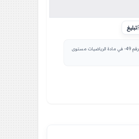
تبليغ
مادة الرياضيات للسنة الثانية 2 ثانوي دروس مفصلة، فروض واختبارات، تمارين محلولة: نموذج لإمتحان في الفصل الثالث رقم 49- في مادة الرياضيات مستوى