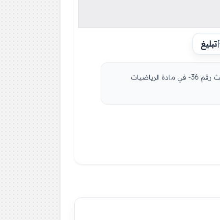
تبليغ
مادة الرياضيات للسنة الثانية 2 متوسط دروس مفصلة، فروض واختبارات، تمارين محلولة: نموذج لإمتحان في الفصل الثالث رقم 36- في مادة الرياضيات