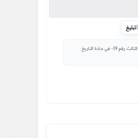
تبليغ
مادة التاريخ والجغرافيا للسنة الثالثة 3 ثانوي دروس مفصلة، فروض واختبارات، تمارين محلولة: نموذج لإمتحان في الفصل الثالث رقم 19- في مادة التاريخ