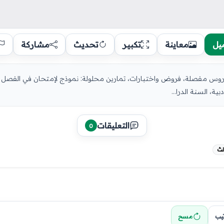
يل
معاينة
تكبير
تحديث
مشاركة
ة، السنة الدرا...
التعليقات
0
تيب
مسح