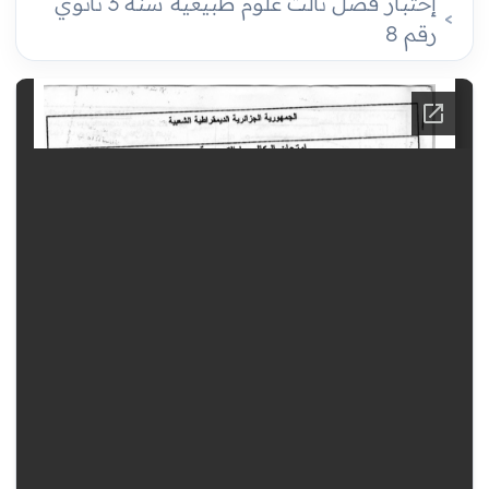
إختبار فصل ثالث علوم طبيعية سنة 3 ثانوي
رقم 8