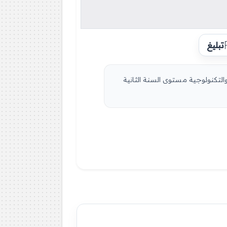
تبليغ
إمتحان في الفصل الأول رقم 28- في مادة التربية العلمية والتكنولوجية مستوى السنة الثانية